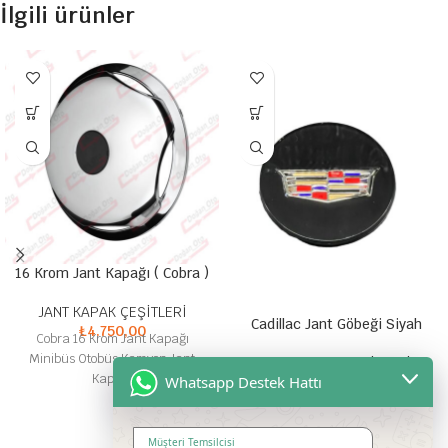
İlgili ürünler
16 Krom Jant Kapağı ( Cobra )
JANT KAPAK ÇEŞİTLERİ
Cadillac Jant Göbeği Siyah
₺
4.750,00
Cobra 16 Krom Jant Kapağı
Minibüs Otobüs Kamyon Jant
JANT KAPAK ÇEŞİTLERİ
Kapağı
Whatsapp Destek Hattı
₺
600,00
Tırnaklı Jant Göbeği
Müşteri Temsilcisi