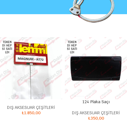
EZME KALEM
TÜKEN
TÜKEN
MOR
DI HEP
DI HEP
SİYAH
SI SATI
SI SATI
LDI
LDI
KAFA
124 Plaka Saçı
DIŞ AKSESUAR ÇEŞİTLERİ
₺
1.850,00
DIŞ AKSESUAR ÇEŞİTLERİ
₺
350,00