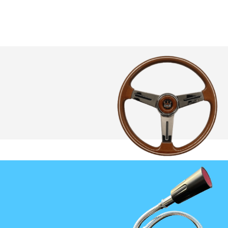
PERSONEL
DİREKSİYON
38 CM