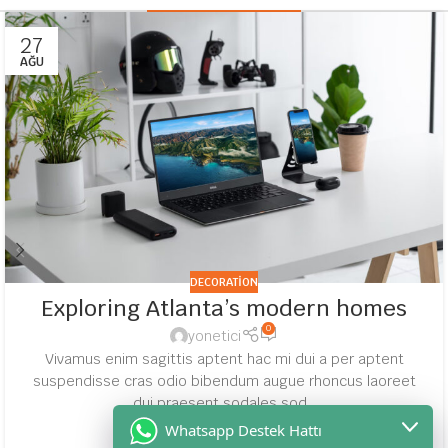
27
AĞU
DECORATION
Exploring Atlanta’s modern homes
0
yonetici
Vivamus enim sagittis aptent hac mi dui a per aptent
suspendisse cras odio bibendum augue rhoncus laoreet
dui praesent sodales sod...
DEVAMINI OKU
Whatsapp Destek Hattı