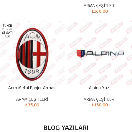
ARMA ÇEŞİTLERİ
₺
160,00
TÜKEN
DI HEP
SI SATI
LDI
Acm Metal Panjur Arması
Alpina Yazı
ARMA ÇEŞİTLERİ
ARMA ÇEŞİTLERİ
₺
35,00
₺
150,00
BLOG YAZILARI