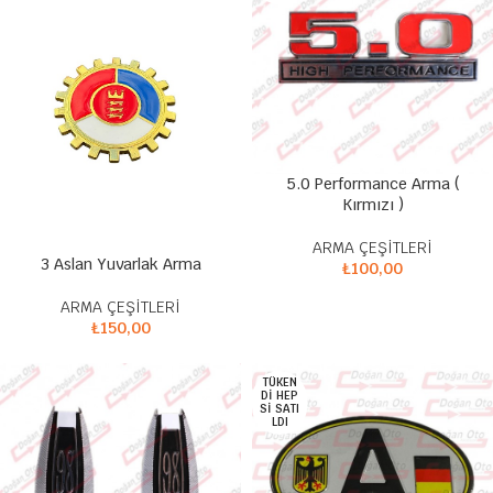
5.0 Performance Arma (
Kırmızı )
ARMA ÇEŞİTLERİ
3 Aslan Yuvarlak Arma
₺
100,00
ARMA ÇEŞİTLERİ
₺
150,00
TÜKEN
DI HEP
SI SATI
LDI