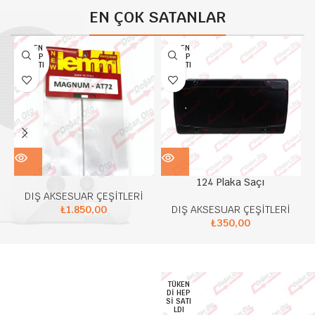
EN ÇOK SATANLAR
TÜKEN
TÜKEN
DI HEP
DI HEP
SI SATI
SI SATI
LDI
LDI
124 Plaka Saçı
DIŞ AKSESUAR ÇEŞİTLERİ
₺
1.850,00
DIŞ AKSESUAR ÇEŞİTLERİ
₺
350,00
TÜKEN
DI HEP
SI SATI
LDI