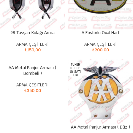
98 Tavşan Kulağı Arma
A Fosforlu Oval Harf
ARMA ÇEŞİTLERİ
ARMA ÇEŞİTLERİ
₺
150,00
₺
200,00
TÜKEN
AA Metal Panjur Arması (
DI HEP
SI SATI
Bombeli )
LDI
ARMA ÇEŞİTLERİ
₺
350,00
AA Metal Panjur Arması ( Düz )