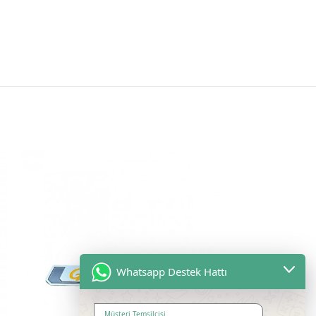
TÜKEN
DI HEP
SI SA
TILDI
Whatsapp Destek Hattı
Müşteri Temsilcisi