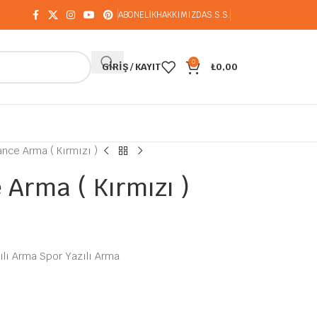
ABONELİK
HAKKIMIZDA
S.S.S.
0
GIRIŞ / KAYIT
₺
0,00
nce Arma ( Kırmızı )
Arma ( Kırmızı )
lı Arma Spor Yazılı Arma