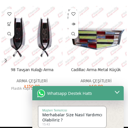
TÜKEN
DI HEP
SI SATI
LDI
98 Tavşan Kulağı Arma
Cadillac Arma Metal Küçük
ARMA ÇEŞİTLERİ
ARMA ÇEŞİTLERİ
₺
150,00
₺
60,00
Plastik Kapı Direği Arması
Metal Yapışkanlı Arma
Whatsapp Destek Hattı
Müşteri Temsilcisi
Merhabalar Size Nasıl Yardımcı
Olabiliriz ?
15:43