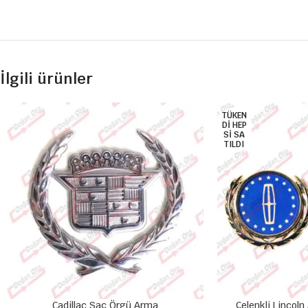
İlgili ürünler
TÜKEN
DI HEP
SI SA
TILDI
Cadillac Saç Örgü Arma
Çelenkli Lincoln