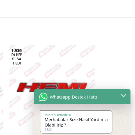
TÜKEN
DI HEP
SI SA
TILDI
Whatsapp Destek Hattı
Jagu
Müşteri Temsilcisi
Merhabalar Size Nasıl Yardımcı
ARM
Olabiliriz ?
13:21
Meta
Hemi Metal Yazı