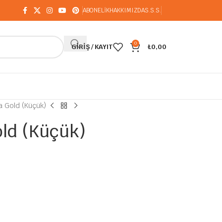
ABONELİK
HAKKIMIZDA
S.S.S.
0
GIRIŞ / KAYIT
₺
0,00
a Gold (Küçük)
old (Küçük)