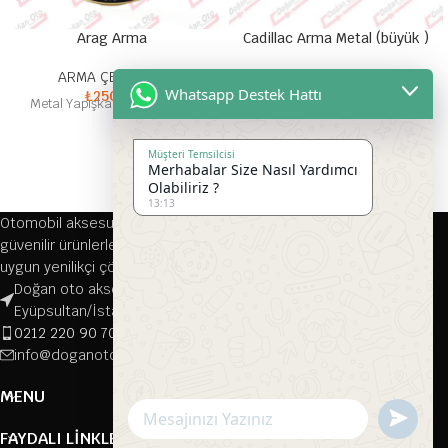
Arag Arma
Cadillac Arma Metal (büyük )
ARMA ÇEŞİTLERİ
ARMA ÇEŞİTLERİ
Whatsapp Destek Hattı
₺
250,00
₺
45,00
Metal Yapışkanlı Yazılı Arma
Metal Yapışkanlı Arma
Müşteri Temsilcisi
Merhabalar Size Nasıl Yardımcı
Olabiliriz ?
13:13
Otomobil aksesuarları alanında 1976 yılından bu yana kaliteli ve
güvenilir ürünlerle hizmet veren firmamız, her türlü aracınıza
uygun yenilikçi çözümler sunmaktadır.
Doğan oto aksesuar, Çırçır, Namık Kemal Cd. 116-118/A, 34070
Eyüpsultan/İstanbul
0212 220 90 70
info@doganotoaksesuar.com
MENU
Send
FAYDALI LINKLER
WhatsAp