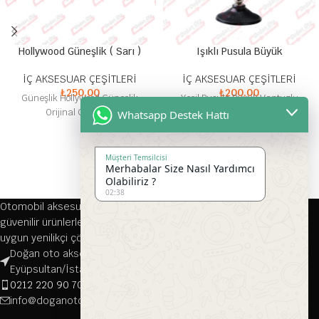
Hollywood Güneşlik ( Sarı )
Işıklı Pusula Büyük
İÇ AKSESUAR ÇEŞİTLERİ
İÇ AKSESUAR ÇEŞİTLERİ
₺
250,00
₺
200,00
Güneşlik Hollywood Güneşlik
Yeşil Pusula Büyük Vantuzlu
Orijinal Güneşlik
Pusula
Whatsapp Destek Hattı
Müşteri Temsilcisi
Merhabalar Size Nasıl Yardımcı
Olabiliriz ?
02:38
Otomobil aksesuarları alanında 1976 yılından bu yana kaliteli ve
güvenilir ürünlerle hizmet veren firmamız, her türlü aracınıza
uygun yenilikçi çözümler sunmaktadır.
Doğan oto aksesuar, Çırçır, Namık Kemal Cd. 116-118/A, 34070
Eyüpsultan/İstanbul
0212 220 90 70
info@doganotoaksesuar.com