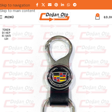
Skip to navigation
Skip to main content
0
MENÜ
₺
0,0
TÜKEN
DI HEP
SI SATI
LDI