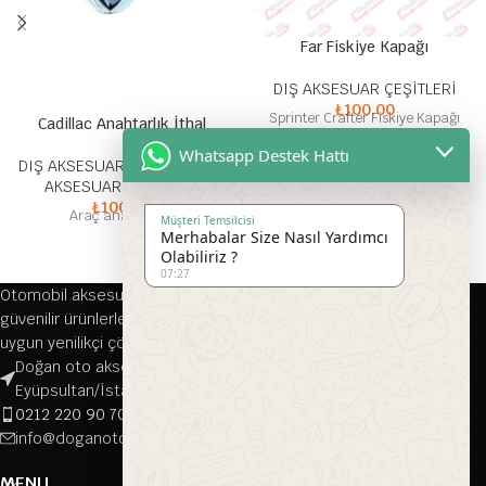
Far Fiskiye Kapağı
DIŞ AKSESUAR ÇEŞİTLERİ
₺
100,00
Sprinter Crafter Fiskiye Kapağı
Cadillac Anahtarlık İthal
Whatsapp Destek Hattı
DIŞ AKSESUAR ÇEŞİTLERİ
,
İÇ
AKSESUAR ÇEŞİTLERİ
₺
100,00
Araç anahtarlığı
Müşteri Temsilcisi
Merhabalar Size Nasıl Yardımcı
Olabiliriz ?
07:27
Otomobil aksesuarları alanında 1976 yılından bu yana kaliteli ve
güvenilir ürünlerle hizmet veren firmamız, her türlü aracınıza
uygun yenilikçi çözümler sunmaktadır.
Doğan oto aksesuar, Çırçır, Namık Kemal Cd. 116-118/A, 34070
Eyüpsultan/İstanbul
0212 220 90 70
info@doganotoaksesuar.com
MENU