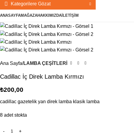
Kategorilere Gözat
ANASAYFA
MAĞAZA
HAKKIMIZDA
İLETIŞIM
Ana Sayfa
LAMBA ÇEŞİTLERİ
Cadillac İç Direk Lamba Kırmızı
₺
200,00
cadillac gazetelik yan direk lamba klasik lamba
8 adet stokta