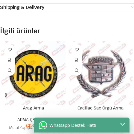
Shipping & Delivery
İlgili ürünler
Arag Arma
Cadillac Saç Örgü Arma
ARMA ÇEŞİTLERİ
ARMA ÇEŞİTLERİ
Whatsapp Destek Hattı
₺
250,00
₺
100,00
Metal Yapışkanlı Yazılı Arma
Yuvarlak Çelenkli Plastik Saç
Örgü Arma