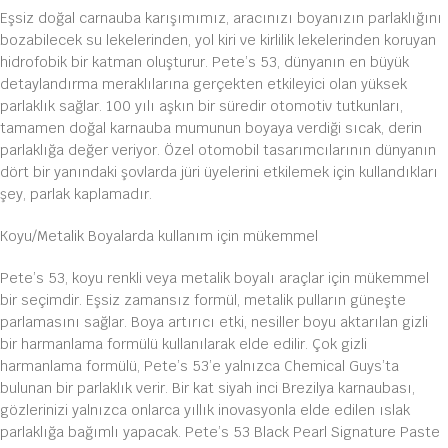
Eşsiz doğal carnauba karışımımız, aracınızı boyanızın parlaklığını
bozabilecek su lekelerinden, yol kiri ve kirlilik lekelerinden koruyan
hidrofobik bir katman oluşturur. Pete’s 53, dünyanın en büyük
detaylandırma meraklılarına gerçekten etkileyici olan yüksek
parlaklık sağlar. 100 yılı aşkın bir süredir otomotiv tutkunları,
tamamen doğal karnauba mumunun boyaya verdiği sıcak, derin
parlaklığa değer veriyor. Özel otomobil tasarımcılarının dünyanın
dört bir yanındaki şovlarda jüri üyelerini etkilemek için kullandıkları
şey, parlak kaplamadır.
Koyu/Metalik Boyalarda kullanım için mükemmel
Pete’s 53, koyu renkli veya metalik boyalı araçlar için mükemmel
bir seçimdir. Eşsiz zamansız formül, metalik pulların güneşte
parlamasını sağlar. Boya artırıcı etki, nesiller boyu aktarılan gizli
bir harmanlama formülü kullanılarak elde edilir. Çok gizli
harmanlama formülü, Pete’s 53’e yalnızca Chemical Guys’ta
bulunan bir parlaklık verir. Bir kat siyah inci Brezilya karnaubası,
gözlerinizi yalnızca onlarca yıllık inovasyonla elde edilen ıslak
parlaklığa bağımlı yapacak. Pete’s 53 Black Pearl Signature Paste