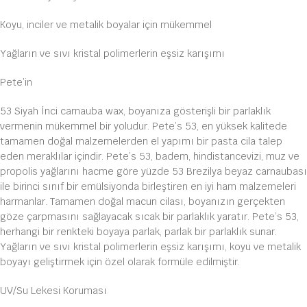
Koyu, inciler ve metalik boyalar için mükemmel
Yağların ve sıvı kristal polimerlerin eşsiz karışımı
Pete’in
53 Siyah İnci carnauba wax, boyanıza gösterişli bir parlaklık
vermenin mükemmel bir yoludur. Pete’s 53, en yüksek kalitede
tamamen doğal malzemelerden el yapımı bir pasta cila talep
eden meraklılar içindir. Pete’s 53, badem, hindistancevizi, muz ve
propolis yağlarını hacme göre yüzde 53 Brezilya beyaz carnaubası
ile birinci sınıf bir emülsiyonda birleştiren en iyi ham malzemeleri
harmanlar. Tamamen doğal macun cilası, boyanızın gerçekten
göze çarpmasını sağlayacak sıcak bir parlaklık yaratır. Pete’s 53,
herhangi bir renkteki boyaya parlak, parlak bir parlaklık sunar.
Yağların ve sıvı kristal polimerlerin eşsiz karışımı, koyu ve metalik
boyayı geliştirmek için özel olarak formüle edilmiştir.
UV/Su Lekesi Koruması