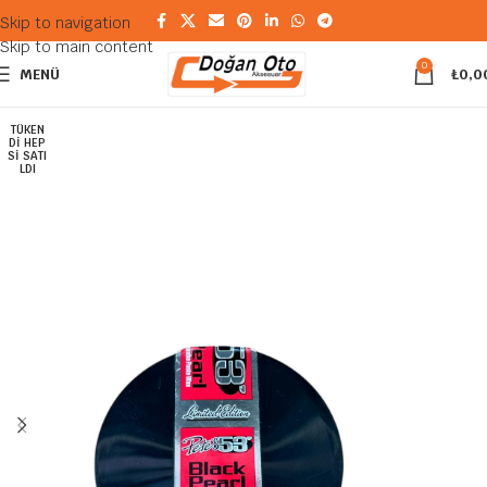
Skip to navigation
Skip to main content
0
MENÜ
₺
0,0
TÜKEN
DI HEP
SI SATI
LDI