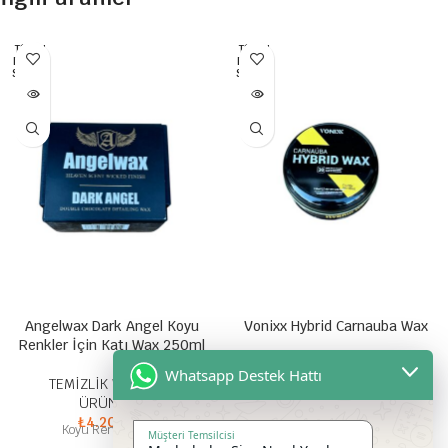
TÜKEN
TÜKEN
DI HEP
DI HEP
SI SATI
SI SATI
LDI
LDI
Angelwax Dark Angel Koyu
Vonixx Hybrid Carnauba Wax
Renkler İçin Katı Wax 250ml
TEMİZLİK VE BAKIM
Whatsapp Destek Hattı
TEMİZLİK VE BAKIM
ÜRÜNLERİ
ÜRÜNLERİ
₺
500,00
Hibrid Carnauba Katı Wax - 120
₺
4.200,00
Koyu Renkler İçin
ml + Uygulama Aplikatörü
Müşteri Temsilcisi