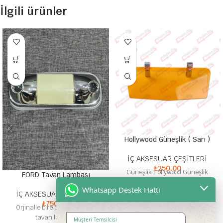
İlgili ürünler
Hollywood Güneşlik ( Sarı )
İÇ AKSESUAR ÇEŞİTLERİ
₺
250,00
Güneşlik Hollywood Güneşlik
FORD Tavan Lambası
Orijinal Güneşlik
Whatsapp Destek Hattı
İÇ AKSESUAR ÇEŞİTLERİ
₺
750,00
Orjinalle bire bir metal kasa
tavan lambası
Müşteri Temsilcisi