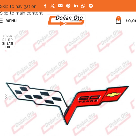
Skip to navigation
Skip to main content
0
MENÜ
₺
0,0
TÜKEN
DI HEP
SI SATI
LDI