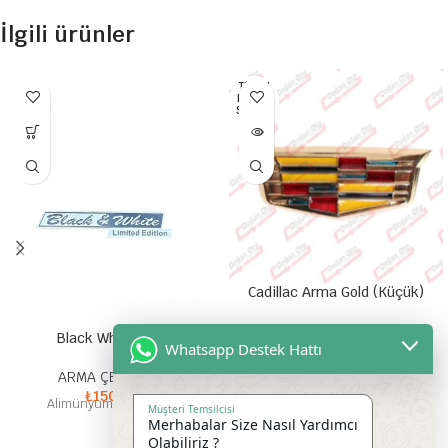
İlgili ürünler
TÜKEN
DI HEP
SI SATI
LDI
Cadillac Arma Gold (Küçük)
ARMA ÇEŞİTLERİ
Black White Yazı
Whatsapp Destek Hattı
₺
35,00
Metal Yapışkanlı Arma
ARMA ÇEŞİTLERİ
₺
150,00
Alimünyum Metal Yazı
Müşteri Temsilcisi
Merhabalar Size Nasıl Yardımcı
Olabiliriz ?