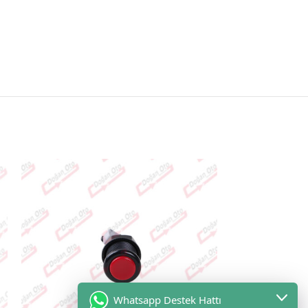
TÜKEN
DI HEP
SI SA
TILDI
Whatsapp Destek Hattı