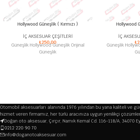
Hollywood Güneşlik ( Kırmızı )
Hollywood G
İÇ AKSESUAR ÇEŞİTLERİ
İÇ AKSESU
₺
250,00
₺
2
Güneşlik Hollywood Güneşlik Orijinal
Güneşlik Hollywo
Güneşlik
Gü
Otomobil aksesuarları alanında 1976 yılından bu yana kaliteli ve güve
hizmet veren firmamız, her türlü aracınıza uygun yenilikçi çözüml
Doğan oto aksesuar, Çırçır, Namık Kemal Cd. 116-118/A, 34070 E
0212 220 90 70
info@doganotoaksesuar.com