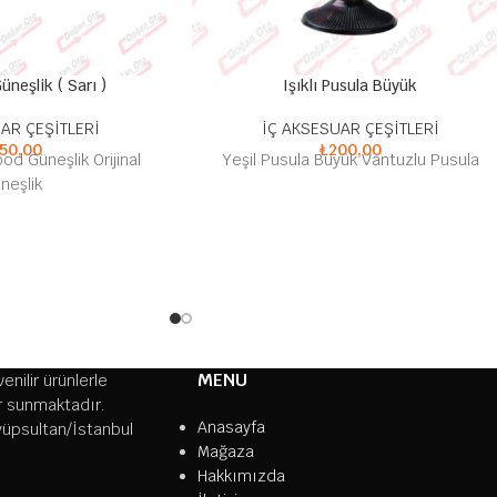
üneşlik ( Sarı )
Işıklı Pusula Büyük
AR ÇEŞİTLERİ
İÇ AKSESUAR ÇEŞİTLERİ
50,00
₺
200,00
od Güneşlik Orijinal
Yeşil Pusula Büyük Vantuzlu Pusula
neşlik
MENU
nilir ürünlerle
er sunmaktadır.
Anasayfa
yüpsultan/İstanbul
Mağaza
Hakkımızda