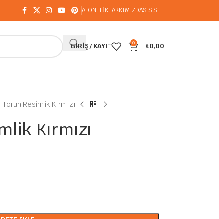
ABONELİK
HAKKIMIZDA
S.S.S.
0
GIRIŞ / KAYIT
₺
0,00
 Torun Resimlik Kırmızı
mlik Kırmızı