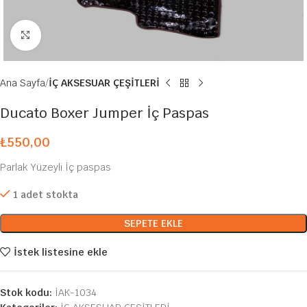
Büyütmek için tıklayın
Ana Sayfa
İÇ AKSESUAR ÇEŞİTLERİ
Ducato Boxer Jumper İç Paspas
₺
550,00
Parlak Yüzeyli İç paspas
1 adet stokta
SEPETE EKLE
İstek listesine ekle
Stok kodu:
İAK-1034