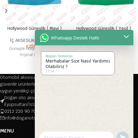
Hollywood Güneşlik ( Mavi )
Hollywood Güneşlik ( Yeşil )
Whatsapp Destek Hattı
İÇ AKSESUAR ÇEŞİTLERİ
İÇ AKSESUAR ÇEŞİTLERİ
₺
250,00
₺
250,00
Güneşlik Hollywood Güneşlik
Güneşlik Hollywood Güneşlik
Orijinal Güneşlik
Orijinal Güneşlik
Müşteri Temsilcisi
Merhabalar Size Nasıl Yardımcı
Olabiliriz ?
17:14
Otomobil aksesuarları alanında 1976 yılından bu yana kaliteli ve
güvenilir ürünlerle hizmet veren firmamız, her türlü aracınıza
uygun yenilikçi çözümler sunmaktadır.
Doğan oto aksesuar, Çırçır, Namık Kemal Cd. 116-118/A, 34070
Eyüpsultan/İstanbul
0212 220 90 70
info@doganotoaksesuar.com
MENU
Send