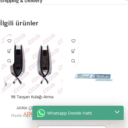
Shipping & Delivery
İlgili ürünler
98 Tavşan Kulağı Arma
ARMA ÇEŞİTLERİ
Black White Yazı
Whatsapp Destek Hattı
₺
150,00
Plastik Kapı Direği Arması
ARMA ÇEŞİTLERİ
₺
150,00