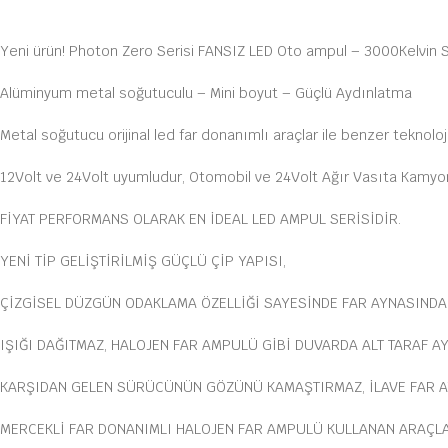
Yeni ürün! Photon Zero Serisi FANSIZ LED Oto ampul – 3000Kelvin S
Alüminyum metal soğutuculu – Mini boyut – Güçlü Aydınlatma
Metal soğutucu orijinal led far donanımlı araçlar ile benzer teknoloj
12Volt ve 24Volt uyumludur, Otomobil ve 24Volt Ağır Vasıta Kamyon,
FİYAT PERFORMANS OLARAK EN İDEAL LED AMPUL SERİSİDİR.
YENİ TİP GELİŞTİRİLMİŞ GÜÇLÜ ÇİP YAPISI,
ÇİZGİSEL DÜZGÜN ODAKLAMA ÖZELLİĞİ SAYESİNDE FAR AYNASIND
IŞIĞI DAĞITMAZ, HALOJEN FAR AMPULÜ GİBİ DUVARDA ALT TARAF AY
KARŞIDAN GELEN SÜRÜCÜNÜN GÖZÜNÜ KAMAŞTIRMAZ, İLAVE FAR A
MERCEKLİ FAR DONANIMLI HALOJEN FAR AMPULÜ KULLANAN ARAÇL