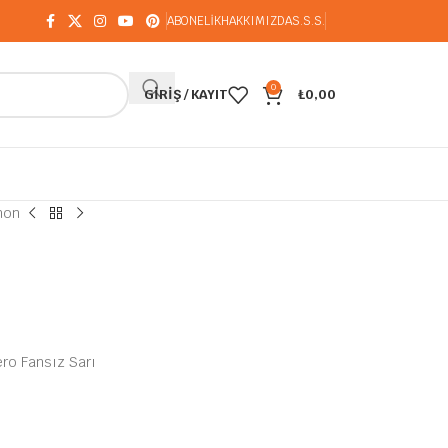
ABONELİK
HAKKIMIZDA
S.S.S.
0
GIRIŞ / KAYIT
₺
0,00
non
ro Fansız Sarı