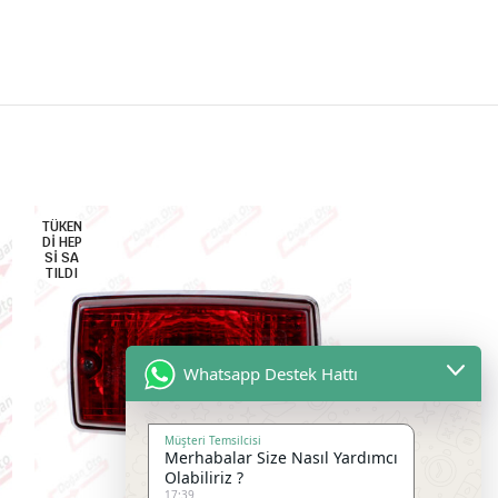
TÜKEN
DI HEP
SI SA
TILDI
Whatsapp Destek Hattı
Müşteri Temsilcisi
Merhabalar Size Nasıl Yardımcı
Olabiliriz ?
17:39