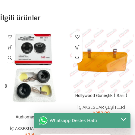
İlgili ürünler
Hollywood Güneşlik ( Sarı )
İÇ AKSESUAR ÇEŞİTLERİ
₺
250,00
Güneşlik Hollywood Güneşlik
Audıomax MX-350
Whatsapp Destek Hattı
Orijinal Güneşlik
İÇ AKSESUAR ÇEŞİTLERİ
₺
350,00