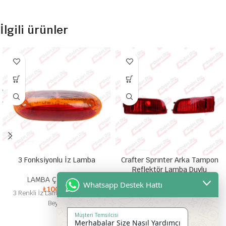
İlgili ürünler
3 Fonksiyonlu İz Lamba
Crafter Sprınter Arka Tampon
Reflektör Lamba Duylu
LAMBA ÇEŞİTLERİ
Whatsapp Destek Hattı
₺
100,00
LAMBA ÇEŞİTLERİ
3 Renkli İz Lamba Kırmızı Sarı
₺
500,00
Duylu Arka Tampon Reflektörü
Beyaz
Sprınter Crafter
Müşteri Temsilcisi
Merhabalar Size Nasıl Yardımcı