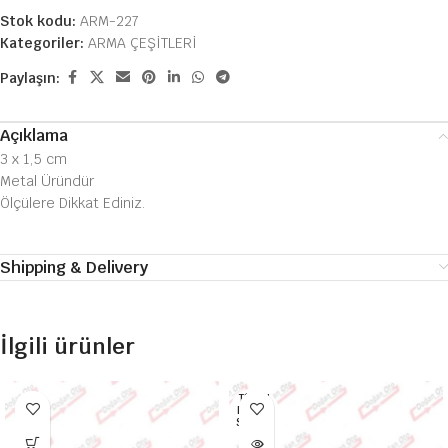
Stok kodu:
ARM-227
Kategoriler:
ARMA ÇEŞİTLERİ
Paylaşın:
Açıklama
3 x 1,5 cm
Metal Üründür
Ölçülere Dikkat Ediniz.
Shipping & Delivery
İlgili ürünler
TÜKEN
DI HEP
SI SATI
LDI