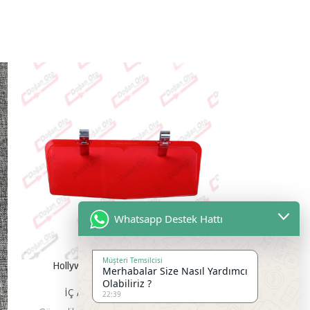
Whatsapp Destek Hattı
Müşteri Temsilcisi
Hollywood Güneşlik ( Kırmızı )
Hollywoo
Merhabalar Size Nasıl Yardımcı
Olabiliriz ?
İÇ AKSESUAR ÇEŞİTLERİ
İÇ AKS
22:39
₺
250,00