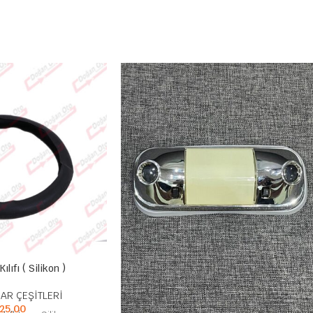
ılıfı ( Silikon )
AR ÇEŞİTLERİ
25,00