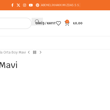
ABONELİK
HAKKIMIZDA
S.S.S.
0
GIRIŞ / KAYIT
₺
0,00
la Orta Boy Mavi
 Mavi