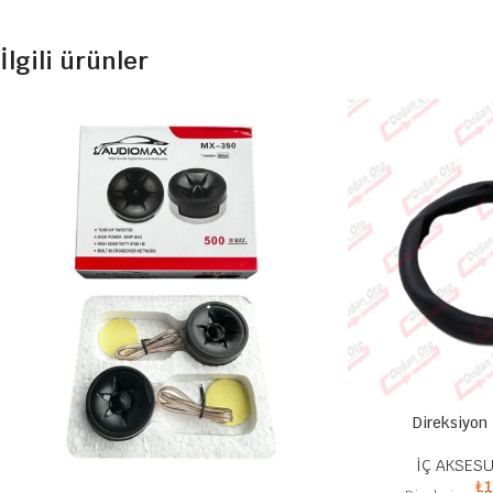
İlgili ürünler
Direksiyon K
İÇ AKSESU
₺
1