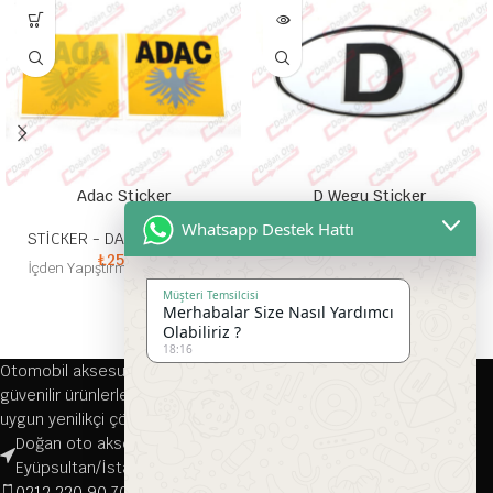
LDI
Adac Sticker
D Wegu Sticker
Whatsapp Destek Hattı
STİCKER - DAMLA STİCKER
STİCKER - DAMLA STİCKER
₺
25,00
₺
30,00
İçden Yapıştırma Adac Sticker
D Wegu Sticker OvalD Wegu
Sticker Oval
Müşteri Temsilcisi
Merhabalar Size Nasıl Yardımcı
Olabiliriz ?
18:16
Otomobil aksesuarları alanında 1976 yılından bu yana kaliteli ve
güvenilir ürünlerle hizmet veren firmamız, her türlü aracınıza
uygun yenilikçi çözümler sunmaktadır.
Doğan oto aksesuar, Çırçır, Namık Kemal Cd. 116-118/A, 34070
Eyüpsultan/İstanbul
0212 220 90 70