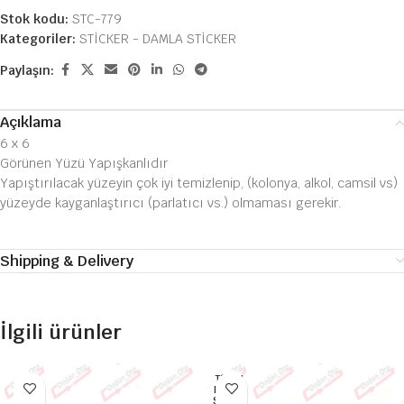
Stok kodu:
STC-779
Kategoriler:
STİCKER - DAMLA STİCKER
Paylaşın:
Açıklama
6 x 6
Görünen Yüzü Yapışkanlıdır
Yapıştırılacak yüzeyin çok iyi temizlenip, (kolonya, alkol, camsil vs)
yüzeyde kayganlaştırıcı (parlatıcı vs.) olmaması gerekir.
Shipping & Delivery
İlgili ürünler
TÜKEN
DI HEP
SI SATI