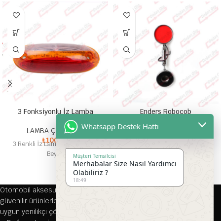
3 Fonksiyonlu İz Lamba
Enders Robocob
Whatsapp Destek Hattı
LAMBA ÇEŞİTLERİ
LAMBA ÇEŞİTLERİ
₺
100,00
₺
350,00
3 Renkli İz Lamba Kırmızı Sarı
Enders Robocob Antifar İç Yan
Beyaz
Direk Lamba
Müşteri Temsilcisi
Merhabalar Size Nasıl Yardımcı
Olabiliriz ?
18:49
Otomobil aksesuarları alanında 1976 yılından bu yana kaliteli ve
güvenilir ürünlerle hizmet veren firmamız, her türlü aracınıza
uygun yenilikçi çözümler sunmaktadır.