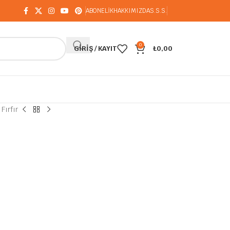
ABONELİK
HAKKIMIZDA
S.S.S.
0
GIRIŞ / KAYIT
₺
0,00
Fırfır