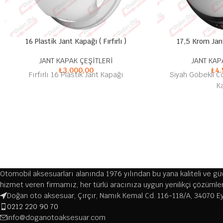
16 Plastik Jant Kapağı ( Fırfırlı )
17,5 Krom Jan
JANT KAPAK ÇEŞİTLERİ
JANT KAP
₺
3.000,00
₺
4.
Fırfırlı 16 Plastik Jant Kapağı
Siyah Göbekli C
K
Otomobil aksesuarları alanında 1976 yılından bu yana kaliteli ve güve
hizmet veren firmamız, her türlü aracınıza uygun yenilikçi çözüml
Doğan oto aksesuar, Çırçır, Namık Kemal Cd. 116-118/A, 34070 E
0212 220 90 70
info@doganotoaksesuar.com