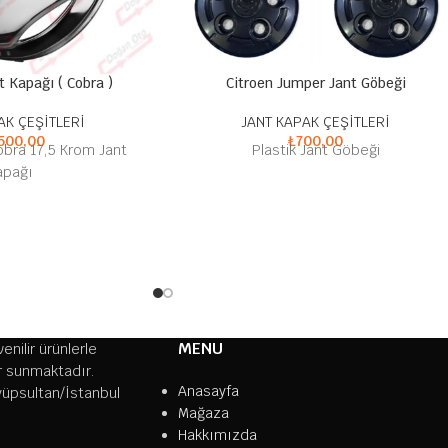
t Kapağı ( Cobra )
Citroen Jumper Jant Göbeği
AK ÇEŞİTLERİ
JANT KAPAK ÇEŞİTLERİ
500,00
₺
700,00
obra 17,5 Krom Jant
Plastik Jant Göbeği
apağı
MENU
nilir ürünlerle
er sunmaktadır.
Anasayfa
yüpsultan/İstanbul
Mağaza
Hakkımızda