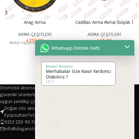
Arag Arma
Cadillac Arma Metal (büyük )
ARMA ÇEŞİTLERİ
ARMA ÇEŞİTLERİ
₺
250,00
₺
45,00
Metal Yapışkanlı Yazılı Arma
Metal Yapışkanlı Arma
Whatsapp Destek Hattı
Müşteri Temsilcisi
Merhabalar Size Nasıl Yardımcı
Olabiliriz ?
19:11
Otomobil aksesuarları alanında 1976 yılından bu yana kaliteli ve
güvenilir ürünlerle hizmet veren firmamız, her türlü aracınıza
uygun yenilikçi çözümler sunmaktadır.
Doğan oto aksesuar, Çırçır, Namık Kemal Cd. 116-118/A, 34070
Eyüpsultan/İstanbul
0212 220 90 70
info@doganotoaksesuar.com