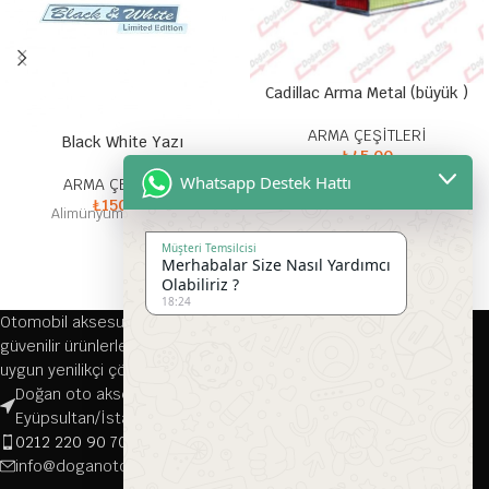
Cadillac Arma Metal (büyük )
ARMA ÇEŞİTLERİ
Black White Yazı
₺
45,00
Metal Yapışkanlı Arma
Whatsapp Destek Hattı
ARMA ÇEŞİTLERİ
₺
150,00
Alimünyum Metal Yazı
Müşteri Temsilcisi
Merhabalar Size Nasıl Yardımcı
Olabiliriz ?
18:24
Otomobil aksesuarları alanında 1976 yılından bu yana kaliteli ve
güvenilir ürünlerle hizmet veren firmamız, her türlü aracınıza
uygun yenilikçi çözümler sunmaktadır.
Doğan oto aksesuar, Çırçır, Namık Kemal Cd. 116-118/A, 34070
Eyüpsultan/İstanbul
0212 220 90 70
info@doganotoaksesuar.com