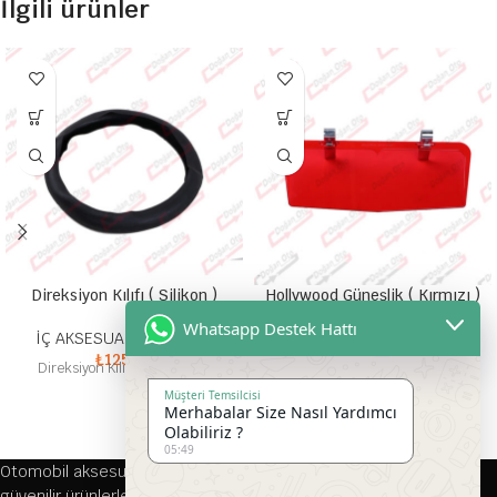
İlgili ürünler
Direksiyon Kılıfı ( Silikon )
Hollywood Güneşlik ( Kırmızı )
Whatsapp Destek Hattı
İÇ AKSESUAR ÇEŞİTLERİ
İÇ AKSESUAR ÇEŞİTLERİ
₺
125,00
₺
250,00
Direksiyon Kılıfl İnce Silikon
Güneşlik Hollywood Güneşlik
Orijinal Güneşlik
Müşteri Temsilcisi
Merhabalar Size Nasıl Yardımcı
Olabiliriz ?
05:49
Otomobil aksesuarları alanında 1976 yılından bu yana kaliteli ve
güvenilir ürünlerle hizmet veren firmamız, her türlü aracınıza