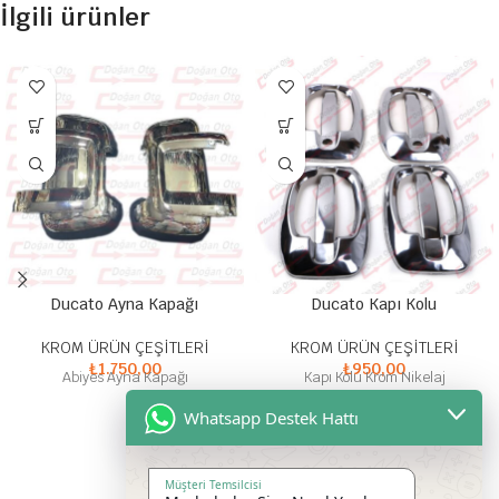
İlgili ürünler
Ducato Ayna Kapağı
Ducato Kapı Kolu
KROM ÜRÜN ÇEŞİTLERİ
KROM ÜRÜN ÇEŞİTLERİ
₺
1.750,00
₺
950,00
Abiyes Ayna Kapağı
Kapı Kolu Krom Nikelaj
Whatsapp Destek Hattı
Müşteri Temsilcisi