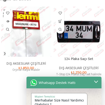
TÜKEN
DI HEP
SI SATI
LDI
124 Plaka Saçı Set
DIŞ AKSESUAR ÇEŞİTLERİ
₺
1.850,00
DIŞ AKSESUAR ÇEŞİTLERİ
Orjinal İtalya Malıdır
₺
1.250,00
T-Stop 124 Plaka Saçı set halinde
Whatsapp Destek Hattı
Müşteri Temsilcisi
Merhabalar Size Nasıl Yardımcı
Olabiliriz ?