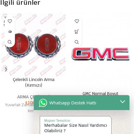
İlgili ürünler
TÜKEN
DI HEP
SI SATI
LDI
Çelenkli Lincoln Arma
(Kırmızı)
GMC Normal Boyut
ARMA ÇEŞİTLERİ
Whatsapp Destek Hattı
₺
100,00
Yuvarlak Zamak Çelenkli Lincoln
ARMA ÇEŞİTLERİ
₺
300,00
Kırmızı
İthal Normal Büyüklük Gmc
Ölçülere dikkat ediniz
Müşteri Temsilcisi
Merhabalar Size Nasıl Yardımcı
Olabiliriz ?