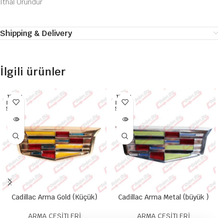
İthal Üründür
Shipping & Delivery
İlgili ürünler
TÜKEN
TÜKEN
DI HEP
DI HEP
SI SATI
SI SATI
LDI
LDI
Cadillac Arma Gold (Küçük)
Cadillac Arma Metal (büyük )
ARMA ÇEŞİTLERİ
ARMA ÇEŞİTLERİ