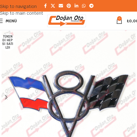
Skip to navigation
Skip to main content
0
MENÜ
₺
0,0
TÜKEN
DI HEP
SI SATI
LDI