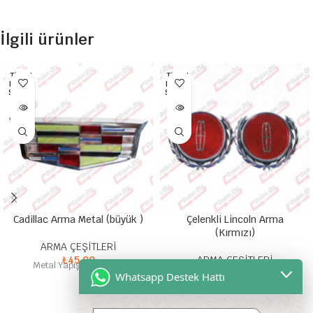
İlgili ürünler
TÜKEN
TÜKEN
DI HEP
DI HEP
SI SATI
SI SATI
LDI
LDI
Cadillac Arma Metal (büyük )
Çelenkli Lincoln Arma
(Kırmızı)
ARMA ÇEŞİTLERİ
₺
45,00
ARMA ÇEŞİTLERİ
Metal Yapışkanlı Arma
₺
100,00
Whatsapp Destek Hattı
Yuvarlak Zamak Çelenkli Lincoln
Kırmızı