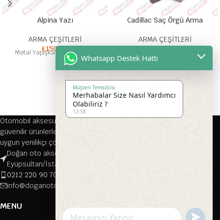
Alpina Yazı
Cadillac Saç Örgü Arma
ARMA ÇEŞİTLERİ
ARMA ÇEŞİTLERİ
₺
150,00
₺
100,00
Metal Yapışkanlı Yazılı Arma
Yuvarlak Çelenkli Plastik Saç
Whatsapp Destek Hattı
Örgü Arma
Müşteri Temsilcisi
Merhabalar Size Nasıl Yardımcı
Olabiliriz ?
12:58
Otomobil aksesuarları alanında 1976 yılından bu yana kaliteli ve
güvenilir ürünlerle hizmet veren firmamız, her türlü aracınıza
uygun yenilikçi çözümler sunmaktadır.
Doğan oto aksesuar, Çırçır, Namık Kemal Cd. 116-118/A, 34070
Eyüpsultan/İstanbul
0212 220 90 70
info@doganotoaksesuar.com
MENU
Send