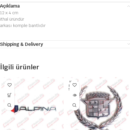
Açıklama
12 x 4 cm
ithal üründür
arkası komple bantlıdır
Shipping & Delivery
İlgili ürünler
TÜKEN
DI HEP
SI SATI
LDI