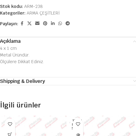
Stok kodu:
ARM-238
Kategoriler:
ARMA ÇEŞİTLERİ
Paylaşın:
Açıklama
4 x 1 cm
Metal Üründür.
Ölçülere Dikkat Ediniz.
Shipping & Delivery
İlgili ürünler
TÜKEN
DI HEP
SI SATI
LDI