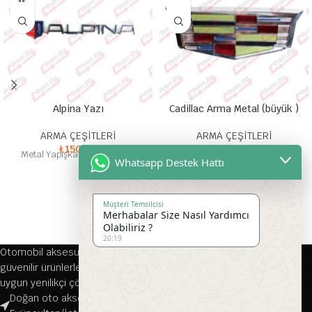
Alpina Yazı
Cadillac Arma Metal (büyük )
ARMA ÇEŞİTLERİ
ARMA ÇEŞİTLERİ
₺
150,00
₺
45,00
Metal Yapışkanlı Yazılı Arma
Metal Yapışkanlı Arma
Whatsapp Destek Hattı
Müşteri Temsilcisi
Merhabalar Size Nasıl Yardımcı
Olabiliriz ?
20:19
Otomobil aksesuarları alanında 1976 yılından bu yana kaliteli ve
güvenilir ürünlerle hizmet veren firmamız, her türlü aracınıza
uygun yenilikçi çözümler sunmaktadır.
Doğan oto aksesuar, Çırçır, Namık Kemal Cd. 116-118/A, 34070