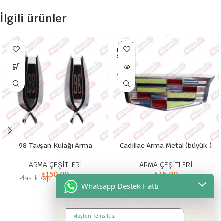
İlgili ürünler
TÜKEN
DI HEP
SI SATI
LDI
98 Tavşan Kulağı Arma
Cadillac Arma Metal (büyük )
ARMA ÇEŞİTLERİ
ARMA ÇEŞİTLERİ
₺
150,00
₺
45,00
Plastik Kapı Direği Arması
Metal Yapışkanlı Arma
Whatsapp Destek Hattı
Müşteri Temsilcisi