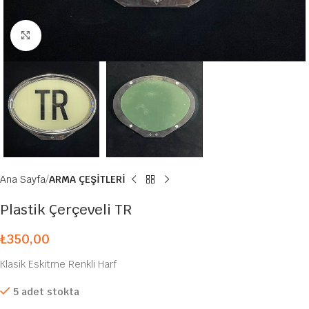
Büyütmek için tıklayın
Ana Sayfa
ARMA ÇEŞİTLERİ
Plastik Çerçeveli TR
₺
350,00
Klasik Eskitme Renkli Harf
5 adet stokta