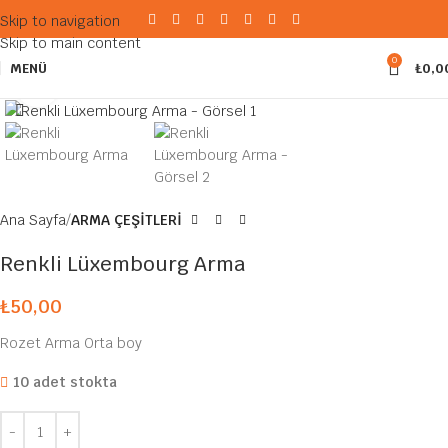
Skip to navigation
Skip to main content
0
MENÜ
₺
0,0
Büyütmek için tıklayın
Ana Sayfa
ARMA ÇEŞİTLERİ
Renkli Lüxembourg Arma
₺
50,00
Rozet Arma Orta boy
10 adet stokta