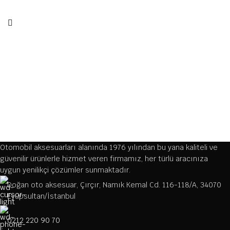
Otomobil aksesuarları alanında 1976 yılından bu yana kaliteli ve
güvenilir ürünlerle hizmet veren firmamız, her türlü aracınıza
uygun yenilikçi çözümler sunmaktadır.
Doğan oto aksesuar, Çırçır, Namık Kemal Cd. 116-118/A, 34070
Eyüpsultan/İstanbul
0212 220 90 70