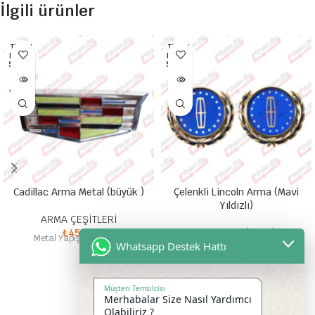
İlgili ürünler
TÜKEN
TÜKEN
DI HEP
DI HEP
SI SATI
SI SATI
LDI
LDI
Cadillac Arma Metal (büyük )
Çelenkli Lincoln Arma (Mavi
Yıldızlı)
ARMA ÇEŞİTLERİ
₺
45,00
ARMA ÇEŞİTLERİ
Metal Yapışkanlı Arma
Whatsapp Destek Hattı
₺
100,00
Yuvarlak Zamak Çelenkli Lincoln
Mavi Yıldızlı
Müşteri Temsilcisi
Merhabalar Size Nasıl Yardımcı
Olabiliriz ?